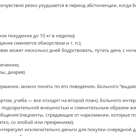
очувствие резко ухудшается в период абстиненции, когда 
ое похудение до 10 кг в неделю);
ние сменяется обжорством и т. п.);
ек может несколько дней бодрствовать, путать день с ноч
 лечению;
ы, диарея).
ермании, можно понять по его поведению. Больного “выда
ртом, учеба — все отходит на второй план), больного интер
 с подозрительной внешностью и сомнительным образом ж
общения (пациенты, страдающие от наркомании, которые по
тко, со злобой или презрением);
интересуют исключительно деньги для покупки очередной 