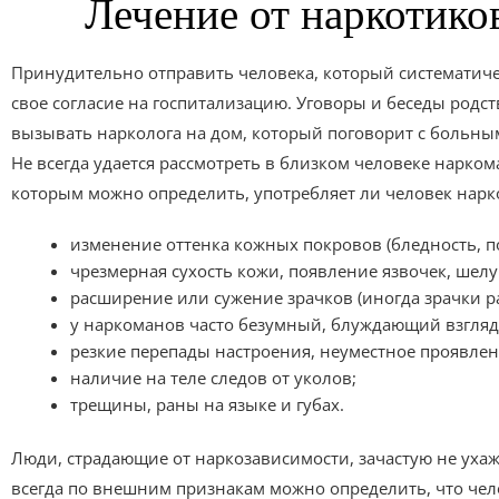
Лечение от наркотико
Принудительно отправить человека, который систематичес
свое согласие на госпитализацию. Уговоры и беседы родст
вызывать нарколога на дом, который поговорит с больным
Не всегда удается рассмотреть в близком человеке нарком
которым можно определить, употребляет ли человек нарко
изменение оттенка кожных покровов (бледность, п
чрезмерная сухость кожи, появление язвочек, шел
расширение или сужение зрачков (иногда зрачки р
у наркоманов часто безумный, блуждающий взгляд
резкие перепады настроения, неуместное проявле
наличие на теле следов от уколов;
трещины, раны на языке и губах.
Люди, страдающие от наркозависимости, зачастую не уха
всегда по внешним признакам можно определить, что чел