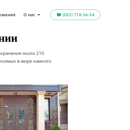
омания
О нас
☎ (063) 718-54-54
ании
хранения около 210
висимых в мире намного