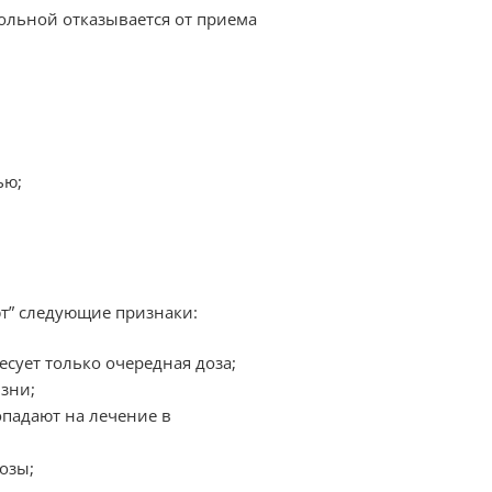
больной отказывается от приема
ью;
ют” следующие признаки:
есует только очередная доза;
изни;
падают на лечение в
дозы;