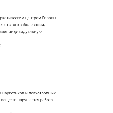
наркотическим центром Европы.
я от этого заболевания,
тывает индивидуальную
:
ы наркотиков и психотропных
х веществ нарушается работа