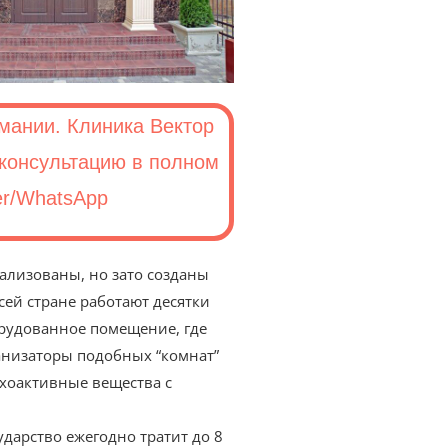
мании. Клиника Вектор
 консультацию в полном
er/WhatsApp
гализованы, но зато созданы
сей стране работают десятки
орудованное помещение, где
анизаторы подобных “комнат”
ихоактивные вещества с
ударство ежегодно тратит до 8