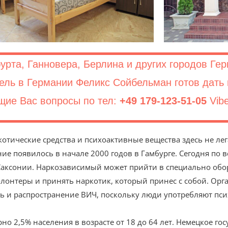
рта, Ганновера, Берлина и других городов Гер
ель в Германии Феликс Сойбельман готов дать
щие Вас вопросы по тел:
+49 179-123-51-05
Vib
котические средства и психоактивные вещества здесь не ле
е появилось в начале 2000 годов в Гамбурге. Сегодня по в
 Саксонии. Наркозависимый может прийти в специально об
олонтеры и принять наркотик, который принес с собой. Орг
ть и распространение ВИЧ, поскольку люди употребляют пс
о 2,5% населения в возрасте от 18 до 64 лет. Немецкое гос