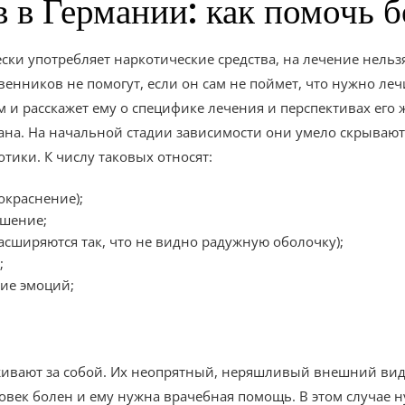
в в Германии: как помочь
ки употребляет наркотические средства, на лечение нельз
венников не помогут, если он сам не поймет, что нужно леч
 и расскажет ему о специфике лечения и перспективах его 
ана. На начальной стадии зависимости они умело скрывают э
тики. К числу таковых относят:
окраснение);
ушение;
асширяются так, что не видно радужную оболочку);
;
ние эмоций;
живают за собой. Их неопрятный, неряшливый внешний вид
овек болен и ему нужна врачебная помощь. В этом случае