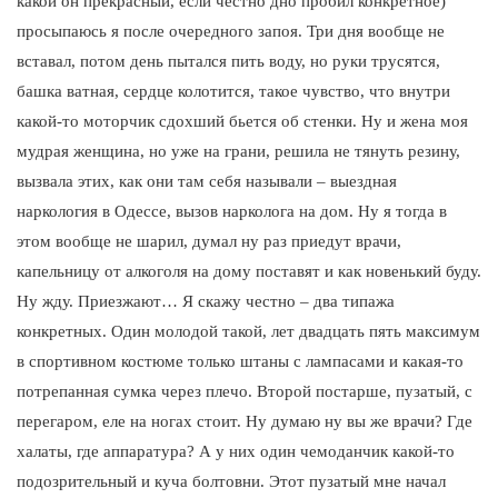
какой он прекрасный, если честно дно пробил конкретное)
просыпаюсь я после очередного запоя. Три дня вообще не
вставал, потом день пытался пить воду, но руки трусятся,
башка ватная, сердце колотится, такое чувство, что внутри
какой-то моторчик сдохший бьется об стенки. Ну и жена моя
мудрая женщина, но уже на грани, решила не тянуть резину,
вызвала этих, как они там себя называли – выездная
наркология в Одессе, вызов нарколога на дом. Ну я тогда в
этом вообще не шарил, думал ну раз приедут врачи,
капельницу от алкоголя на дому поставят и как новенький буду.
Ну жду. Приезжают… Я скажу честно – два типажа
конкретных. Один молодой такой, лет двадцать пять максимум
в спортивном костюме только штаны с лампасами и какая-то
потрепанная сумка через плечо. Второй постарше, пузатый, с
перегаром, еле на ногах стоит. Ну думаю ну вы же врачи? Где
халаты, где аппаратура? А у них один чемоданчик какой-то
подозрительный и куча болтовни. Этот пузатый мне начал