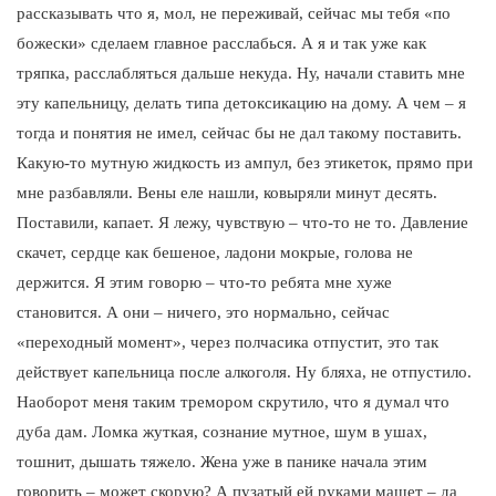
рассказывать что я, мол, не переживай, сейчас мы тебя «по
божески» сделаем главное расслабься. А я и так уже как
тряпка, расслабляться дальше некуда. Ну, начали ставить мне
эту капельницу, делать типа детоксикацию на дому. А чем – я
тогда и понятия не имел, сейчас бы не дал такому поставить.
Какую-то мутную жидкость из ампул, без этикеток, прямо при
мне разбавляли. Вены еле нашли, ковыряли минут десять.
Поставили, капает. Я лежу, чувствую – что-то не то. Давление
скачет, сердце как бешеное, ладони мокрые, голова не
держится. Я этим говорю – что-то ребята мне хуже
становится. А они – ничего, это нормально, сейчас
«переходный момент», через полчасика отпустит, это так
действует капельница после алкоголя. Ну бляха, не отпустило.
Наоборот меня таким тремором скрутило, что я думал что
дуба дам. Ломка жуткая, сознание мутное, шум в ушах,
тошнит, дышать тяжело. Жена уже в панике начала этим
говорить – может скорую? А пузатый ей руками машет – да