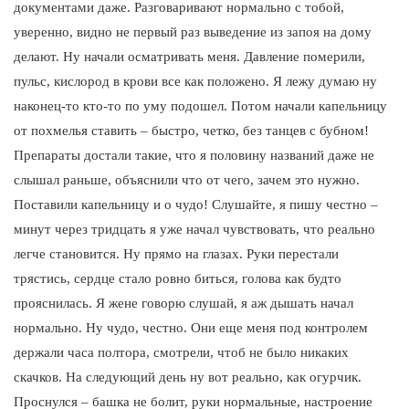
документами даже. Разговаривают нормально с тобой,
уверенно, видно не первый раз выведение из запоя на дому
делают. Ну начали осматривать меня. Давление померили,
пульс, кислород в крови все как положено. Я лежу думаю ну
наконец-то кто-то по уму подошел. Потом начали капельницу
от похмелья ставить – быстро, четко, без танцев с бубном!
Препараты достали такие, что я половину названий даже не
слышал раньше, объяснили что от чего, зачем это нужно.
Поставили капельницу и о чудо! Слушайте, я пишу честно –
минут через тридцать я уже начал чувствовать, что реально
легче становится. Ну прямо на глазах. Руки перестали
трястись, сердце стало ровно биться, голова как будто
прояснилась. Я жене говорю слушай, я аж дышать начал
нормально. Ну чудо, честно. Они еще меня под контролем
держали часа полтора, смотрели, чтоб не было никаких
скачков. На следующий день ну вот реально, как огурчик.
Проснулся – башка не болит, руки нормальные, настроение