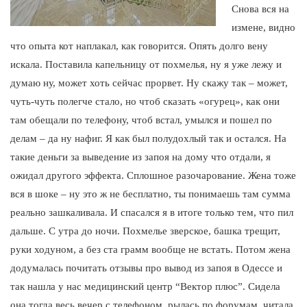
Снова вся на
измене, видно
что опыта кот наплакал, как говорится. Опять долго вену
искала. Поставила капельницу от похмелья, ну я уже лежу и
думаю ну, может хоть сейчас прорвет. Ну скажу так – может,
чуть-чуть полегче стало, но чтоб сказать «огурец», как они
там обещали по телефону, чтоб встал, умылся и пошел по
делам – да ну нафиг. Я как был полудохлый так и остался. На
такие деньги за выведение из запоя на дому что отдали, я
ожидал другого эффекта. Сплошное разочарование. Жена тоже
вся в шоке – ну это ж не бесплатно, ты понимаешь там сумма
реально зашкаливала. И спасался я в итоге только тем, что пил
дальше. С утра до ночи. Похмелье зверское, башка трещит,
руки ходуном, а без ста грамм вообще не встать. Потом жена
додумалась почитать отзывы про вывод из запоя в Одессе и
так нашла у нас медицинский центр “Вектор плюс”. Сидела
она тогда весь вечер с телефоном, рылась по форумам, читала