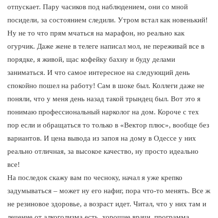
отпускает. Пару часиков под наблюдением, они со мной
посидели, за состоянием следили. Утром встал как новенький!
Ну не то что прям мчаться на марафон, но реально как
огурчик. Даже жене в телеге написал мол, не переживай все в
порядке, я живой, щас кофейку бахну и буду делами
заниматься. И что самое интересное на следующий день
спокойно пошел на работу! Сам в шоке был. Коллеги даже не
поняли, что у меня день назад такой трындец был. Вот это я
понимаю профессиональный нарколог на дом. Короче с тех
пор если и обращаться то только в «Вектор плюс», вообще без
вариантов. И цена вывода из запоя на дому в Одессе у них
реально отличная, за высокое качество, ну просто идеально
все!
На последок скажу вам по чесноку, начал я уже крепко
задумываться – может ну его нафиг, пора что-то менять. Все ж
не резиновое здоровье, а возраст идет. Читал, что у них там и
лечение от алкоголизма есть, хорошие врачи, программа