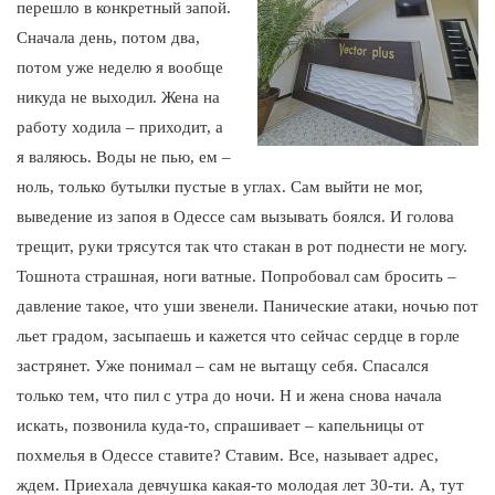
перешло в конкретный запой.
Сначала день, потом два,
потом уже неделю я вообще
никуда не выходил. Жена на
работу ходила – приходит, а
я валяюсь. Воды не пью, ем –
ноль, только бутылки пустые в углах. Сам выйти не мог,
выведение из запоя в Одессе сам вызывать боялся. И голова
трещит, руки трясутся так что стакан в рот поднести не могу.
Тошнота страшная, ноги ватные. Попробовал сам бросить –
давление такое, что уши звенели. Панические атаки, ночью пот
льет градом, засыпаешь и кажется что сейчас сердце в горле
застрянет. Уже понимал – сам не вытащу себя. Спасался
только тем, что пил с утра до ночи. Н и жена снова начала
искать, позвонила куда-то, спрашивает – капельницы от
похмелья в Одессе ставите? Ставим. Все, называет адрес,
ждем. Приехала девчушка какая-то молодая лет 30-ти. А, тут