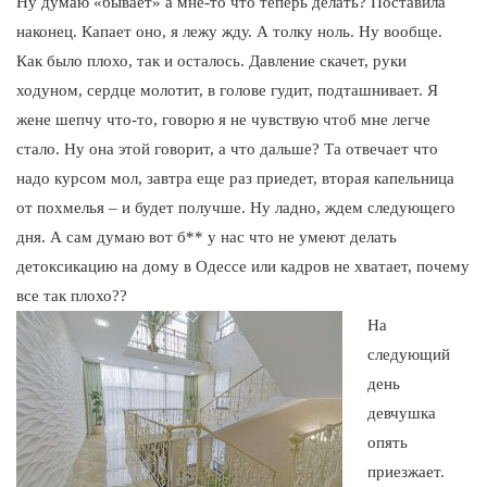
Ну думаю «бывает» а мне-то что теперь делать? Поставила
наконец. Капает оно, я лежу жду. А толку ноль. Ну вообще.
Как было плохо, так и осталось. Давление скачет, руки
ходуном, сердце молотит, в голове гудит, подташнивает. Я
жене шепчу что-то, говорю я не чувствую чтоб мне легче
стало. Ну она этой говорит, а что дальше? Та отвечает что
надо курсом мол, завтра еще раз приедет, вторая капельница
от похмелья – и будет получше. Ну ладно, ждем следующего
дня. А сам думаю вот б** у нас что не умеют делать
детоксикацию на дому в Одессе или кадров не хватает, почему
все так плохо??
На
следующий
день
девчушка
опять
приезжает.