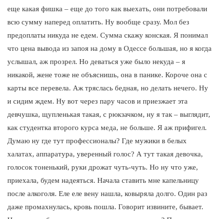
еще какая фишка – еще до того как выехать, они потребовали
всю сумму наперед оплатить. Ну вообще сразу. Мол без
предоплаты никуда не едем. Сумма скажу конская. Я понимал
что цена вывода из запоя на дому в Одессе большая, но я когда
услышал, аж прозрел. Но деваться уже было некуда – я
никакой, жене тоже не объяснишь, она в панике. Короче она с
карты все перевела. Аж тряслась бедная, но делать нечего. Ну
и сидим ждем. Ну вот через пару часов и приезжает эта
девчушка, щупленькая такая, с рюкзачком, ну я так – выглядит,
как студентка второго курса меда, не больше. Я аж прифигел.
Думаю ну где тут профессионалы? Где мужики в белых
халатах, аппаратура, уверенный голос? А тут такая девочка,
голосок тоненький, руки дрожат чуть-чуть. Но ну что уже,
приехала, будем надеяться. Начала ставить мне капельницу
после алкоголя. Еле еле вену нашла, ковыряла долго. Один раз
даже промахнулась, кровь пошла. Говорит извините, бывает.