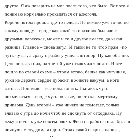
другое. Я аж поверить не мог после того, что было. Вот это я
понимаю нормально прокапаться от алкоголя.
Короче потом прошла где-то неделя. Не помню уже точно по
какому поводу – вроде как какой-то праздник был или с
друзьями пересекся, может и то и другое вместе, да какая
разница. Главное – снова загул! И такой не то чтоб прям «по
чуть-чуть», а сразу с разбегу ушел в штопор. Ну как обычно.
День пил, два пил, на третий уже отключился почти. И все
пошло по старой схеме – утром встаю, башка как чугунная,
руки не держат, сердце дубасит, в животе вакуум, а ноги
ватные. Понимаю – все попал опять. Пытаюсь чуть
похмелиться – вроде чуть полегче, но это как мертвому
припарка. День второй – уже ничего не помогает, только
вливаю с утра до ночи чтоб не сдохнуть от отходняка. Ну
лежу я ночью, уже совсем плохо. Жена на работе тогда была в
ночную смену, дома я один. Страх такой накрыл, паника,