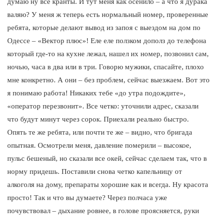
думаю ну все кранты. И тут меня как осенило – а что я дурака
валяю? У меня ж теперь есть нормальный номер, проверенные
ребята, которые делают вывод из запоя с выездом на дом по
Одессе – «Вектор плюс»! Еле еле ползком дополз до телефона
который где-то на кухне лежал, нашел их номер, позвонил сам,
ночью, часа в два или в три. Говорю мужики, спасайте, плохо
мне конкретно. А они – без проблем, сейчас выезжаем. Вот это
я понимаю работа! Никаких тебе «до утра подождите»,
«оператор перезвонит». Все четко: уточнили адрес, сказали
что будут минут через сорок. Приехали реально быстро.
Опять те же ребята, или почти те же – видно, что бригада
опытная. Осмотрели меня, давление померили – высокое,
пульс бешеный, но сказали все окей, сейчас сделаем так, что в
норму придешь. Поставили снова четко капельницу от
алкоголя на дому, препараты хорошие как и всегда. Ну красота
просто! Так и что вы думаете? Через полчаса уже
почувствовал – дыхание ровнее, в голове проясняется, руки