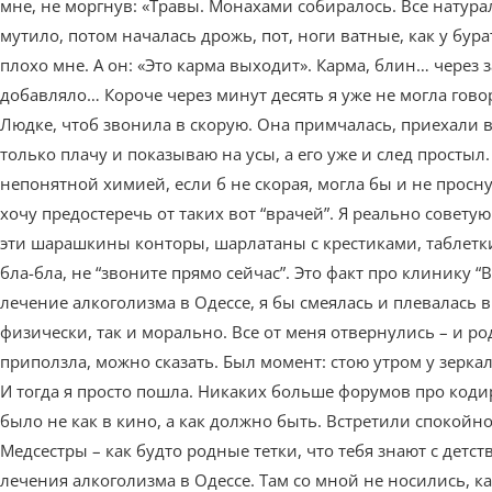
мне, не моргнув: «Травы. Монахами собиралось. Все натурал
мутило, потом началась дрожь, пот, ноги ватные, как у бура
плохо мне. А он: «Это карма выходит». Карма, блин… через 
добавляло… Короче через минут десять я уже не могла гово
Людке, чтоб звонила в скорую. Она примчалась, приехали в
только плачу и показываю на усы, а его уже и след простыл.
непонятной химией, если б не скорая, могла бы и не просн
хочу предостеречь от таких вот “врачей”. Я реально совету
эти шарашкины конторы, шарлатаны с крестиками, таблетки 
бла-бла, не “звоните прямо сейчас”. Это факт про клинику 
лечение алкоголизма в Одессе, я бы смеялась и плевалась в 
физически, так и морально. Все от меня отвернулись – и ро
приползла, можно сказать. Был момент: стою утром у зеркала
И тогда я просто пошла. Никаких больше форумов про кодир
было не как в кино, а как должно быть. Встретили спокойно,
Медсестры – как будто родные тетки, что тебя знают с детс
лечения алкоголизма в Одессе. Там со мной не носились, ка