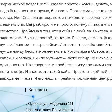
“кармическое воздаяние”. Сказали просто: «Будешь делать, 
надо было честно и прямо, без сюсю. Программа лечения алк
местах. Нет. Сначала детокс, потом психологи – реальные,
специалисты. Мы разбирали не просто, почему я пью, а что я
следствие. Проблема в том, что я себя не любила. Считала, 
алкоголизма был непростой, конечно. Бывало, ломало, бывал
лучше. Главное – не срывайся». И знаете что, сработало. Я 
лучше найду бесплатное лечение алкоголизма в Одессе, а то 
капли, ни запаха, ни «по чуть-чуть». Даже кефир не нюхаю, 
одиночество. Но теперь я эти проблемы вижу трезвыми глаза
попить кофе. И знаете, это такой кайф. Просто спокойный, вз
выхода нет – есть. Я его нашла – реабилитационный центр д
Контакты
г. Одесса, ул. Неделина 111
(нов. Анатолия Бачинского)