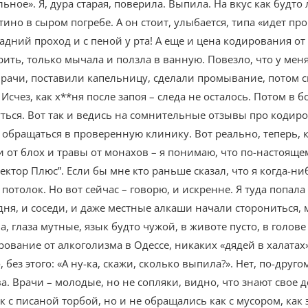
ьное». Я, дура старая, поверила. Выпила. На вкус как будто
тино в сыром погребе. А он стоит, улыбается, типа «идет пр
задний проход и с пеной у рта! А еще и цена кодирования от
рить, только мычала и ползла в ванную. Повезло, что у мен
рачи, поставили капельницу, сделали промывание, потом спр
 Исчез, как х**ня после запоя – следа не осталось. Потом в
уться. Вот так и ведись на сомнительные отзывы про кодиро
ю обращаться в проверенную клинику. Вот реально, теперь, 
от блох и травы от монахов – я понимаю, что по-настоящем
“Вектор Плюс”. Если бы мне кто раньше сказал, что я когда
потолок. Но вот сейчас – говорю, и искренне. Я туда попала
дня, и соседи, и даже местные алкаши начали сторониться, м
, глаза мутные, язык будто чужой, в животе пусто, в голове
ование от алкоголизма в Одессе, никаких «дядей в халатах
 без этого: «А ну-ка, скажи, сколько выпила?». Нет, по-дру
тва. Врачи – молодые, но не сопляки, видно, что знают свое
к с писаной торбой, но и не обращались как с мусором, как