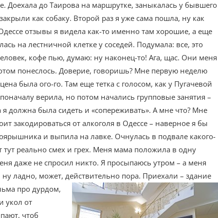
ике. Доехала до Таирова на маршрутке, заныкалась у бывшего
закрыли как собаку. Второй раз я уже сама пошла, ну как
Одессе отзывы я видела как-то именно там хорошие, а еще
лась на лестничной клетке у соседей. Подумала: все, это
 человек, кофе пью, думаю: ну наконец-то! Ага, щас. Они меня
 потом понеслось. Доверие, говоришь? Мне первую неделю
ена была ого-го. Там еще тетка с голосом, как у Пугачевой
ж поначалу верила, но потом начались групповые занятия –
а я должна была сидеть и «сопереживать». А мне что? Мне
тоит закодироваться от алкоголя в Одессе – наверное я бы
боярышника и выпила на лавке. Очнулась в подвале какого-
от тут реально смех и грех. Меня мама положила в одну
еня даже не спросил никто. Я просыпаюсь утром – а меня
, ну ладно, может, действительно пора.
Приехали – здание
ильма про дурдом,
и укол от
ыпают, чтоб