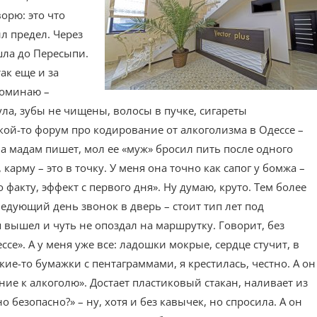
орю: это что
ыл предел. Через
шла до Пересыпи.
так еще и за
поминаю –
гула, зубы не чищены, волосы в пучке, сигареты
какой-то форум про кодирование от алкоголизма в Одессе –
на мадам пишет, мол ее «муж» бросил пить после одного
карму – это в точку. У меня она точно как сапог у бомжа –
факту, эффект с первого дня». Ну думаю, круто. Тем более
следующий день звонок в дверь – стоит тип лет под
ая вышел и чуть не опоздал на маршрутку. Говорит, без
се». А у меня уже все: ладошки мокрые, сердце стучит, в
какие-то бумажки с пентаграммами, я крестилась, честно. А он
ние к алкоголю». Достает пластиковый стакан, наливает из
 безопасно?» – ну, хотя и без кавычек, но спросила. А он