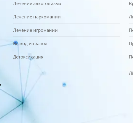
Лечение алкоголизма
В
Лечение наркомании
Л
Лечение игромании
П
Вывод из запоя
П
Детоксикация
П
Л
о