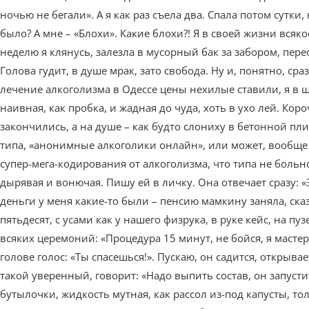
ночью не бегали». А я как раз съела два. Спала потом сутки
было? А мне – «Блохи». Какие блохи?! Я в своей жизни всяк
неделю я клянусь, залезла в мусорный бак за забором, пер
Голова гудит, в душе мрак, зато свобода. Ну и, понятно, сра
лечение алкоголизма в Одессе цены нехилые ставили, я в ш
наивная, как пробка, и жадная до чуда, хоть в ухо лей. Коро
закончились, а на душе – как будто слониху в бетонной пли
типа, «анонимные алкоголики онлайн», или может, вообще чт
супер-мега-кодирования от алкоголизма, что типа не больно,
дырявая и вонючая. Пишу ей в личку. Она отвечает сразу: «
деньги у меня какие-то были – пенсию мамкину заняла, сказ
пятьдесят, с усами как у нашего физрука, в руке кейс, на пу
всяких церемоний: «Процедура 15 минут, не бойся, я мастер
голове голос: «Ты спасешься!». Пускаю, он садится, открывае
такой уверенный, говорит: «Надо выпить состав, он запусти
бутылочки, жидкость мутная, как рассол из-под капусты, тол