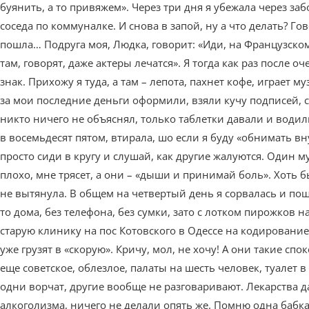
буянить, а то привяжем». Через три дня я убежала через заб
соседа по коммуналке. И снова в запой, ну а что делать? Го
пошла… Подруга моя, Людка, говорит: «Иди, на Французском
там, говорят, даже актеры лечатся». Я тогда как раз после 
знак. Прихожу я туда, а там – лепота, пахнет кофе, играет м
за мои последние деньги оформили, взяли кучу подписей, с
никто ничего не объяснял, только таблетки давали и водили
в восемьдесят пятом, втирала, шо если я буду «обнимать вн
просто сиди в кругу и слушай, как другие жалуются. Один м
плохо, мне трясет, а они – «дыши и принимай боль». Хоть бы
не вытянула. В общем на четвертый день я сорвалась и пош
то дома, без телефона, без сумки, зато с лотком пирожков н
старую клинику на пос Котовского в Одессе на кодирование 
уже грузят в «скорую». Кричу, мол, не хочу! А они такие сп
еще советское, облезлое, палаты на шесть человек, туалет 
одни ворчат, другие вообще не разговаривают. Лекарства да
алкоголизма, ничего не делали опять же. Помню одна бабка