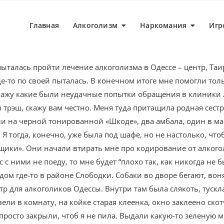
Главная
Алкоголизм
Наркомания
Игр
 пыталась пройти лечение алкоголизма в Одессе – центр, Та
где-то по своей пыталась. В конечном итоге мне помогли то
кажу какие были неудачные попытки обращения в клиники л
 трэш, скажу вам честно. Меня туда притащила родная сестр
и на черной тонированной «Шкоде», два амбала, один в май
 Я тогда, конечно, уже была под шафе, но не настолько, чтоб
ики». Они начали втирать мне про кодирование от алкогол
ас с ними не поеду, то мне будет “плохо так, как никогда не 
ом где-то в районе Слободки. Собаки во дворе бегают, воня
р для алкоголиков Одессы. Внутри там была слякоть, тускла
ли в комнату, на койке старая клеенка, окно заклеено скотч
 просто закрыли, чтоб я не пила. Выдали какую-то зеленую м