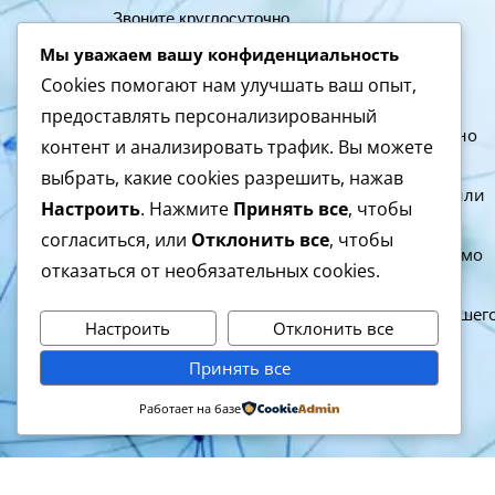
Звоните круглосуточно
☎
(063) 718-54-54
Мы уважаем вашу конфиденциальность
(097) 718-54-54
☎
Cookies помогают нам улучшать ваш опыт,
предоставлять персонализированный
Информация на сайте носит исключительно
контент и анализировать трафик. Вы можете
информационный характер и не является
выбрать, какие cookies разрешить, нажав
медицинской консультацией, диагнозом или
Настроить
. Нажмите
Принять все
, чтобы
назначением лечения. Для постановки
согласиться, или
Отклонить все
, чтобы
диагноза и назначения лечения необходимо
отказаться от необязательных cookies.
обратиться к квалифицированному врачу.
Самолечение может быть вредным для вашег
Настроить
Отклонить все
здоровья.
Принять все
Работает на базе