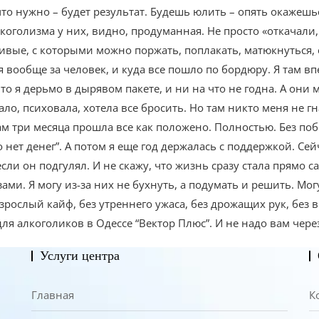
что нужно – будет результат. Будешь юлить – опять окажешь
оголизма у них, видно, продуманная. Не просто «откачали, 
 живые, с которыми можно поржать, поплакать, матюкнуться,
 вообще за человек, и куда все пошло по бордюру. Я там впе
что я дерьмо в дырявом пакете, и ни на что не годна. А они 
о, психовала, хотела все бросить. Но там никто меня не гна
там три месяца прошла все как положено. Полностью. Без побе
нет денег”. А потом я еще год держалась с поддержкой. Сейч
если он подгулял. И не скажу, что жизнь сразу стала прямо 
ми. Я могу из-за них не бухнуть, а подумать и решить. Могу
рослый кайф, без утреннего ужаса, без дрожащих рук, без вра
ля алкоголиков в Одессе “Вектор Плюс”. И не надо вам через
Услуги центра
Главная
К