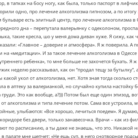
ор, в тапках на босу ногу, как была, только паспорт в лифч
ворили одно, про лечение алкоголизма гипнозом, а по итогу 
 бульваре есть элитный центр, про лечение алкоголизма в 
очередного дна – перепутала валерьянку с одеколоном, проспа
узыка, такие кресла, шо у меня дома диван хуже. Я сижу, как
казали: «Главное – доверие и атмосфера». Я ж поверила. А
 на «медитации». И за такое лечение алкоголизма в Одессе ц
утреннего ребенка», то мне больше не захочется бухать. Я 
ужик неделю рассказывал, как он “продал тещу за бутылку”, 
 какой укол от алкоголизма, нет. Хотя зная тогда сколько с
ла в аптеку за валерианкой, но случайно купила настойку 
а груди. Это как вообще, а?))) Потом был еще один эпизод, в
от алкоголизма и типа лечение потом. Сама все устроила, м
окойные, улыбаются: «Все хорошо, лечиться поедем». Я думаю
в коридоре без двери, только занавесочка. Врачи – как из ф
ют по расписанию, а ты даже не знаешь, что это. Никакой н
 в палате мне шепчет: «Не ешь суп, в него снотворное подс