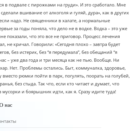
ся в подвале с пирожками на груди». И это сработало. Мне
сделали вшивание от алкоголя и гуляй, дура», как в других
 если надо. Не священники в халате, а нормальные
рвые за годы поняла, что дело не в водке. Водка – это уже
мне показали, что это все не приговор. Процесс лечения
л, не кричал. Говорили: «Сегодня плохо – завтра будет
гов, без истерик, без “я передумала”, без обещаний “я
ас – уже два года и три месяца как не пью. Вообще. Ни
сахар. Нет. Проблемы остались. Быт, коммуналка, здоровье,
 вместо рюмки пойти в парк, погулять, поорать на голубей,
нья, без стыда. Так что, если кто читает и думает, что
 мусорки и боярышник идти, как я. Сразу идите туда!
О нас
онтакты