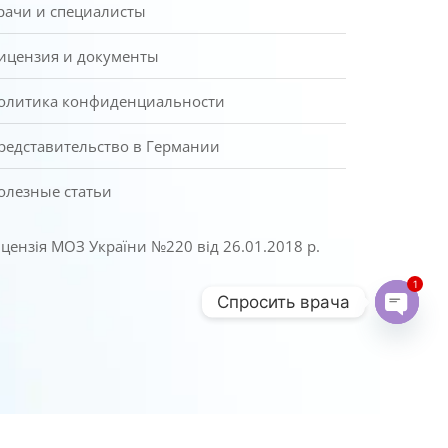
рачи и специалисты
ицензия и документы
олитика конфиденциальности
редставительство в Германии
олезные статьи
іцензія МОЗ України №220 від 26.01.2018 р.
1
Спросить врача
Open c