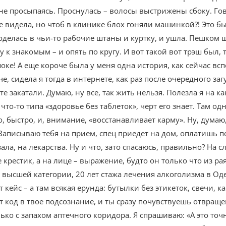
, не просыпаясь. Проснулась – волосы выстрижены сбоку. Гов
ое видела, но чтоб в клинике блох гоняли машинкой?! Это б
еоделась в чьи-то рабочие штаны и куртку, и ушла. Пешком 
зу к знакомым – и опять по кругу. И вот такой вот трэш был, 
оке! А еще короче была у меня одна история, как сейчас вс
че, сидела я тогда в интернете, как раз после очередного за
те закатали. Думаю, ну все, так жить нельзя. Полезла я на 
о-то типа «здоровье без таблеток», черт его знает. Там од
 быстро, и, внимание, «восстанавливает карму». Ну, думаю, 
Записываю тебя на прием, спец приедет на дом, оплатишь по 
ала, на лекарства. Ну и что, зато спасаюсь, правильно? На 
зе крестик, а на лице – выражение, будто он только что из р
 высшей категории, 20 лет стажа лечения алкоголизма в Одес
т кейс – а там всякая ерунда: бутылки без этикеток, свечи, 
т код в твое подсознание, и ты сразу почувствуешь отвраще
ько с запахом аптечного коридора. Я спрашиваю: «А это точно