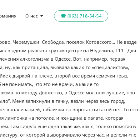
омания
О нас
☎ (063) 718-54-54
ирово, Черемушки, Слободка, поселок Котовского… Не везде
лько в одном реально крутом центре на Неделина, 111 Для
ечения алкоголизма в Одессе. Вот, например, первая
а, ну, как притащила, вызвала каких-то «специалистов»,
ке с дыркой на плече, второй все время семечки грыз,
 не понимать, что это не врачи, а какие-то
изма по методу Довженко, в Одессе мол они лучшие, про
было”. Меня запихнули в тачку, везли через весь город,
ет канализацией, таблички на воротах никакой нет. То есть
я лампочка на потолке, и женщина в халате, которая
ем. Там сидела еще одна такая же, как я, только помятая в
икстуру, от которой выворачивало через час, и велели «не