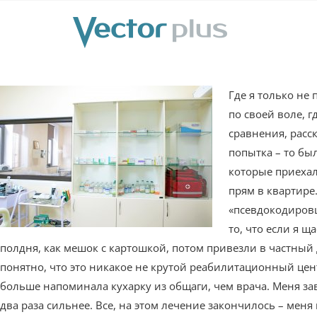
Где я только не
по своей воле, 
сравнения, расс
попытка – то был
которые приехал
прям в квартире.
«псевдокодировщ
то, что если я щ
полдня, как мешок с картошкой, потом привезли в частный д
понятно, что это никакое не крутой реабилитационный цент
больше напоминала кухарку из общаги, чем врача. Меня заве
два раза сильнее. Все, на этом лечение закончилось – меня