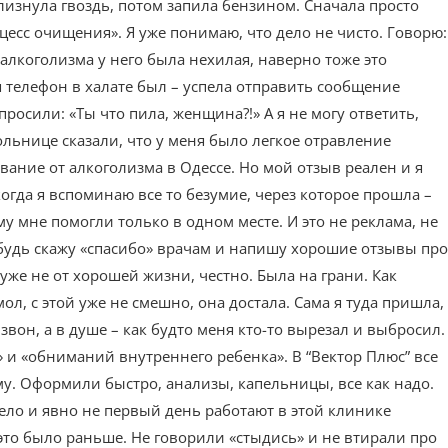
 лизнула гвоздь, потом запила бензином. Сначала просто
оцесс очищения». Я уже понимаю, что дело не чисто. Говорю:
 алкоголизма у него была нехилая, наверно тоже это
я телефон в халате был – успела отправить сообщение
осили: «Ты что пила, женщина?!» А я не могу ответить,
 больнице сказали, что у меня было легкое отравление
вание от алкоголизма в Одессе. Но мой отзыв реален и я
когда я вспоминаю все то безумие, через которое прошла –
у мне помогли только в одном месте. И это не реклама, не
-нибудь скажу «спасибо» врачам и напишу хорошие отзывы про
 уже не от хорошей жизни, честно. Была на грани. Как
ол, с этой уже не смешно, она достала. Сама я туда пришла,
 звон, а в душе – как будто меня кто-то вырезал и выбросил.
» и «обниманий внутреннего ребенка». В “Вектор Плюс” все
гому. Оформили быстро, анализы, капельницы, все как надо.
 дело и явно не первый день работают в этой клинике
 это было раньше. Не говорили «стыдись» и не втирали про