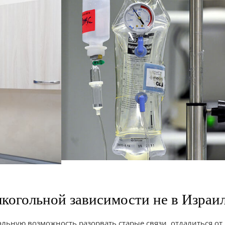
когольной зависимости не в Израил
льную возможность разорвать старые связи, отдалиться о