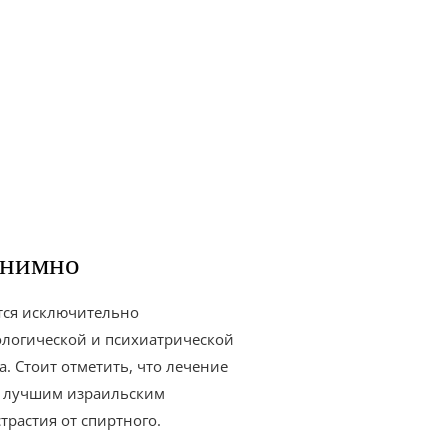
онимно
ются исключительно
ологической и психиатрической
. Стоит отметить, что лечение
ет лучшим израильским
растия от спиртного.