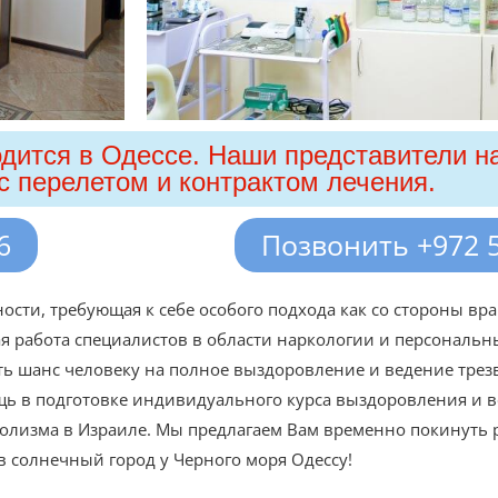
одится в Одессе. Наши представители н
с перелетом и контрактом лечения.
6
Позвонить +972 5
сти, требующая к себе особого подхода как со стороны врач
я работа специалистов в области наркологии и персональн
ь шанс человеку на полное выздоровление и ведение трез
щь в подготовке индивидуального курса выздоровления и в
голизма в Израиле. Мы предлагаем Вам временно покинуть 
в солнечный город у Черного моря Одессу!