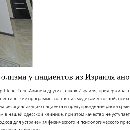
голизма у пациентов из Израиля ан
эр-Шеве, Тель-Авиве и других точках Израиля, придержива
апевтические программы состоят из медикаментозной, псих
на ресоциализацию пациента и предупреждение риска срыва
м в нашей одесской клинике, при этом качество не уступа
ход для устранения физического и психологического прист
следующие стадии: