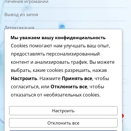
Лечение игромании
Вывод из запоя
Детоксикация
Мы уважаем вашу конфиденциальность
О нас
Cookies помогают нам улучшать ваш опыт,
предоставлять персонализированный
Контакты
контент и анализировать трафик. Вы можете
выбрать, какие cookies разрешить, нажав
Врачи и специалисты
Настроить
. Нажмите
Принять все
, чтобы
Лицензия и документы
согласиться, или
Отклонить все
, чтобы
отказаться от необязательных cookies.
Политика конфиденциальности
Настроить
Представительство в Германии
1
Спросить врача
Отклонить все
Полезные статьи
Open c