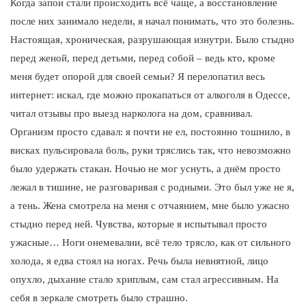
Когда запои стали происходить всё чаще, а восстановление
после них занимало недели, я начал понимать, что это болезнь.
Настоящая, хроническая, разрушающая изнутри. Было стыдно
перед женой, перед детьми, перед собой – ведь кто, кроме
меня будет опорой для своей семьи? Я перелопатил весь
интернет: искал, где можно прокапаться от алкоголя в Одессе,
читал отзывы про выезд нарколога на дом, сравнивал.
Организм просто сдавал: я почти не ел, постоянно тошнило, в
висках пульсировала боль, руки тряслись так, что невозможно
было удержать стакан. Ночью не мог уснуть, а днём просто
лежал в тишине, не разговаривая с родными. Это был уже не я,
а тень. Жена смотрела на меня с отчаянием, мне было ужасно
стыдно перед ней. Чувства, которые я испытывал просто
ужасные… Ноги онемевалии, всё тело трясло, как от сильного
холода, я едва стоял на ногах. Речь была невнятной, лицо
опухло, дыхание стало хриплым, сам стал агрессивным. На
себя в зеркале смотреть было страшно.