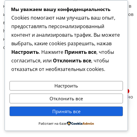
нормальной жизни, заводят семьи (или возвращаются в
Мы уважаем вашу конфиденциальность
имеющиеся), и очень часто добиваются больших успехов
Cookies помогают нам улучшать ваш опыт,
в жизни.
предоставлять персонализированный
На следующем этапе реабилитации в нашей
контент и анализировать трафик. Вы можете
наркологической клинике в Одессе человек получает
выбрать, какие cookies разрешить, нажав
следующее:
Настроить
. Нажмите
Принять все
, чтобы
согласиться, или
Отклонить все
, чтобы
он помещается в специальную
отказаться от необязательных cookies.
реабилитационную среду;
он проходит через психотерапевтические
Настроить
мероприятия, в том числе и семейные;
1
Спросить врача
занятия, которые помогают человеку качественно
Отклонить все
адаптироваться в обществе;
Open c
Принять все
также проводится трудовая социализация и
профессиональная ориентация.
Работает на базе