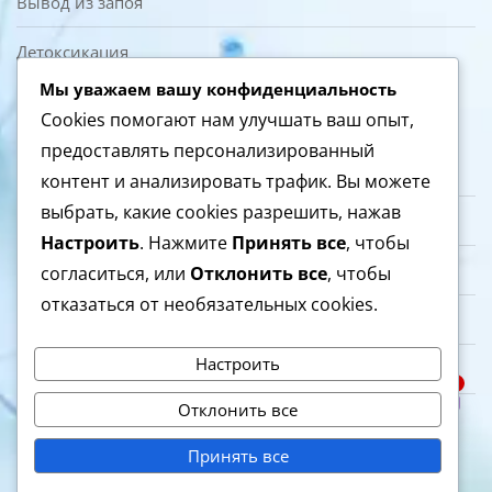
Вывод из запоя
Детоксикация
Мы уважаем вашу конфиденциальность
О нас
Cookies помогают нам улучшать ваш опыт,
предоставлять персонализированный
Контакты
контент и анализировать трафик. Вы можете
выбрать, какие cookies разрешить, нажав
Врачи и специалисты
Настроить
. Нажмите
Принять все
, чтобы
Лицензия и документы
согласиться, или
Отклонить все
, чтобы
отказаться от необязательных cookies.
Политика конфиденциальности
Настроить
Представительство в Германии
1
Спросить врача
Отклонить все
Полезные статьи
Open c
Ліцензія МОЗ України №220 від 26.01.2018 р.
Принять все