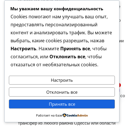
Стоимость препарата или импланта. Оригинальные
Мы уважаем вашу конфиденциальность
европейские лекарственные формы дороже
Cookies помогают нам улучшать ваш опыт,
дженериков, однако показывают более стабильную
предоставлять персонализированный
концентрацию действующего вещества.
контент и анализировать трафик. Вы можете
Дополнительная психотерапия. Индивидуальные
выбрать, какие cookies разрешить, нажав
сессии, групповые занятия и семейные консультации
входят в отдельный блок «поддержка после
Настроить
. Нажмите
Принять все
, чтобы
кодировки от алкоголя» и цена, соответственно,
согласиться, или
Отклонить все
, чтобы
может быть выше.
отказаться от необязательных cookies.
Контрольные визиты и продление. В нашу цену
кодировки от алкоголизма в Одессе сразу
Настроить
закладываются пост‑процедурные осмотры.
1
Повторное введение препарата или обновление
Спросить врача
Отклонить все
установки по Довженко оплачивается отдельно, но со
Open c
скидкой.
Принять все
Уровень сервиса. Одноместная палата с
Работает на базе
повышенным комфортом, расширенное меню и
трансфер из любого района Одессы или области