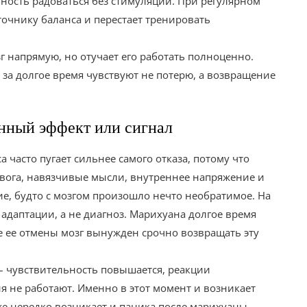
обность радоваться без стимуляции. При регулярном
очнику баланса и перестает тренировать
 напрямую, но отучает его работать полноценно.
за долгое время чувствуют не потерю, а возвращение
нный эффект или сигнал
 часто пугает сильнее самого отказа, потому что
евога, навязчивые мысли, внутреннее напряжение и
ие, будто с мозгом произошло нечто необратимое. На
 адаптации, а не диагноз. Марихуана долгое время
ле ее отмены мозг вынужден срочно возвращать эту
– чувствительность повышается, реакции
я не работают. Именно в этот момент и возникает
же нередко возникает и паника после марихуаны.