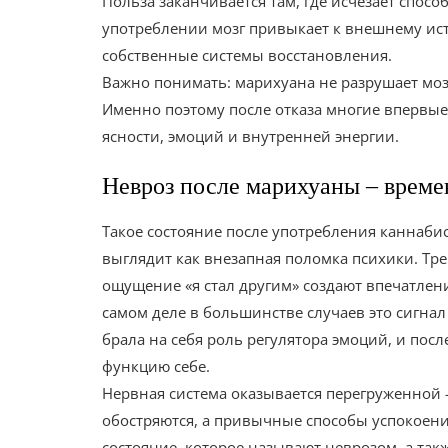
Польза заканчивается там, где исчезает спос
употреблении мозг привыкает к внешнему ист
собственные системы восстановления.
Важно понимать: марихуана не разрушает мозг
Именно поэтому после отказа многие впервые 
ясности, эмоций и внутренней энергии.
Невроз после марихуаны – време
Такое состояние после употребления каннабиса
выглядит как внезапная поломка психики. Тр
ощущение «я стал другим» создают впечатлен
самом деле в большинстве случаев это сигнал
брала на себя роль регулятора эмоций, и пос
функцию себе.
Нервная система оказывается перегруженной 
обостряются, а привычные способы успокоени
состояние, которое называют неврозом, а так