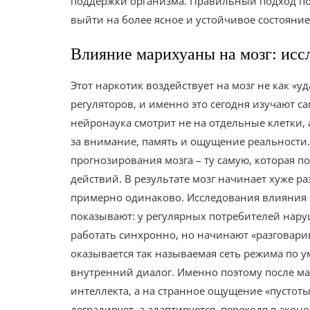
поддержки организма. Правильный подход поз
выйти на более ясное и устойчивое состояние
Влияние марихуаны на мозг: исс
Этот наркотик воздействует на мозг не как «у
регуляторов, и именно это сегодня изучают 
нейронаука смотрит не на отдельные клетки, а
за внимание, память и ощущение реальности.
прогнозирования мозга – ту самую, которая п
действий. В результате мозг начинает хуже ра
примерно одинаково. Исследования влияния
показывают: у регулярных потребителей нар
работать синхронно, но начинают «разговари
оказывается так называемая сеть режима по у
внутренний диалог. Именно поэтому после ма
интеллекта, а на странное ощущение «пустоты 
деградирует, а адаптируется, переходя в эк