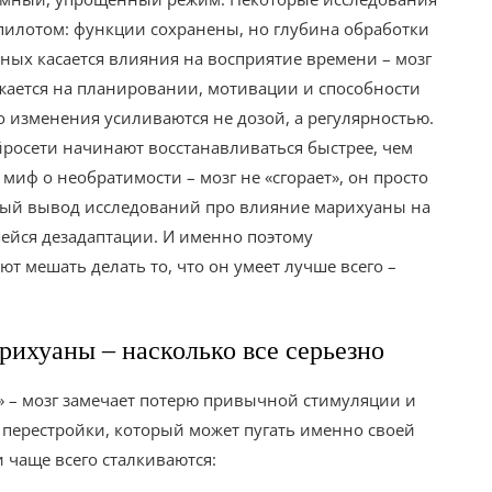
пилотом: функции сохранены, но глубина обработки
ых касается влияния на восприятие времени – мозг
ажается на планировании, мотивации и способности
о изменения усиливаются не дозой, а регулярностью.
йросети начинают восстанавливаться быстрее, чем
иф о необратимости – мозг не «сгорает», он просто
жный вывод исследований про влияние марихуаны на
шейся дезадаптации. И именно поэтому
т мешать делать то, что он умеет лучше всего –
арихуаны – насколько все серьезно
» – мозг замечает потерю привычной стимуляции и
ап перестройки, который может пугать именно своей
 чаще всего сталкиваются: