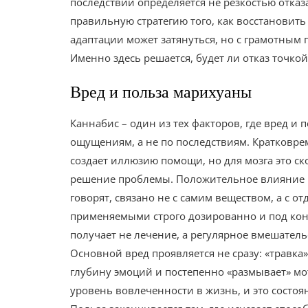
последствий определяется не резкостью отказа
правильную стратегию того, как восстановит
адаптации может затянуться, но с грамотным 
Именно здесь решается, будет ли отказ точко
Вред и польза марихуаны
Каннабис – один из тех факторов, где вред и 
ощущениям, а не по последствиям. Кратковр
создает иллюзию помощи, но для мозга это с
решение проблемы. Положительное влияние м
говорят, связано не с самим веществом, а с
применяемыми строго дозированно и под кон
получает не лечение, а регулярное вмешател
Основной вред проявляется не сразу: «травка
глубину эмоций и постепенно «размывает» мо
уровень вовлеченности в жизнь, и это состо