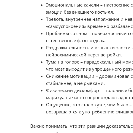
Эмоциональные качели – настроение ск
эмоции без внешнего костыля.
Тревога, внутреннее напряжение и невр
«самоуспокоения» временно разбаланс
Проблемы со сном – поверхностный сон
естественные фазы отдыха.
Раздражительность и вспышки злости –
нейрохимической перенастройки.
Туман в голове – парадоксальный моме
что мозг выходит из упрощенного реж
Снижение мотивации – дофаминовая си
стабильнее, а не рывками.
Физический дискомфорт – головные бол
марихуаны часто сопровождают адапт
Ощущение, что стало хуже, чем было –
возвращаются к употреблению слишко
Важно понимать, что эти реакции доказательст