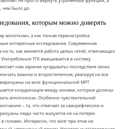
воляет не просто вернуть утраченные функции, а
, чем было до.
ледования, которым можно доверять
дар молотком», а как тонкая перенастройка
самые интересные исследования. Современная
 на то, как меняется работа целых сетей, отвечающих
 Употребление ТГК вмешивается в систему
омогает нам заранее «угадывать» последствия своих
зличать важное и второстепенное, реагируя на все
 марихуаны на мозг функциональной МРТ
ушается координация между зонами, которые должны
вать вполголоса». Особенно чувствительной
молчанию – та, что отвечает за саморефлексию и
рихуаны люди часто жалуются не на потерю
в голове». Интересно, что мозг при этом не
ономный, упрощенный режим. Некоторые исследования