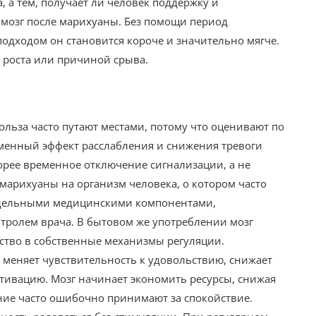
, а тем, получает ли человек поддержку и
ь мозг после марихуаны. Без помощи период
подходом он становится короче и значительно мягче.
й роста или причиной срыва.
польза часто путают местами, потому что оценивают по
еменный эффект расслабления и снижения тревоги
корее временное отключение сигнализации, а не
арихуаны на организм человека, о котором часто
 отдельными медицинскими компонентами,
тролем врача. В бытовом же употреблении мозг
ьство в собственные механизмы регуляции.
» меняет чувствительность к удовольствию, снижает
тивацию. Мозг начинает экономить ресурсы, снижая
яние часто ошибочно принимают за спокойствие.