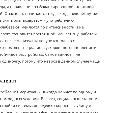
куда, а проявление разбалансированной, но живой
й. Опасность начинается тогда, когда человек путает
ть симптомы возвратом к употреблению.
слабевают, меняются по интенсивности и не
евога становится постоянной, мешает сну, работе и
озг после марихуаны получится только с
ях помощь специалиста ускоряет восстановление и
тойчивое расстройство. Самое важное – не
в одиночку, потому что невроз в данном случае чаще
 влияют
требления марихуаны никогда не идет по одному и
т исходных условий. Возраст, социальный статус, и
тройки системы, определяя скорость, глубину и
и влияют и почему эти факторы нельзя игнорировать: