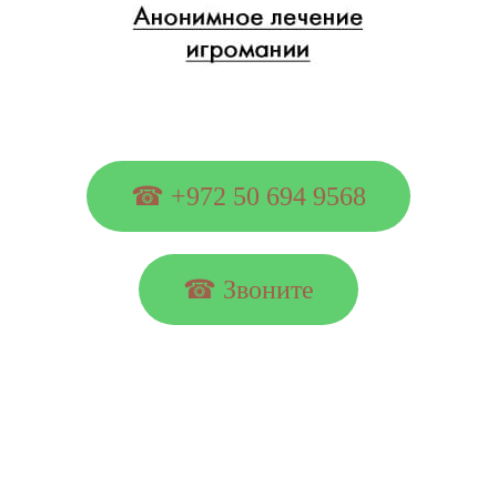
☎ +972 50 694 9568
☎ Звоните